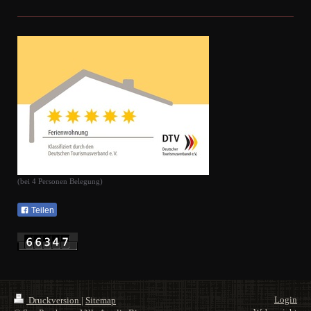
(bei 4 Personen Belegung)
Teilen
Login
Druckversion
|
Sitemap