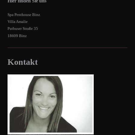
Hier finden Sie uns
Spa Penthouse Binz
Villa Amalie
Putbuser Straße 35
18609 Binz
Kontakt